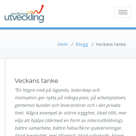
Toggle
navigatio
Hem
/
Blogg
/
Veckans tanke
Veckans tanke
”En högre nivå på laganda, ledarskap och
motivation ger nytta på många plan; på arbetsplatsen,
gentemot kunder och leverantörer och i det privata
livet. Några exempel är större trygghet, ökad tillit, mer
vilja att hjälpa (därmed en form av internutbildning),
bättre samarbete, bättre hälsa/färre sjukskrivningar,
ökad kreativitet, mer tålamod, ökad självinsikt, högre