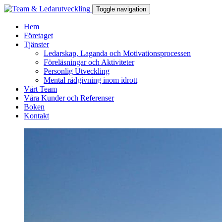
Toggle navigation
Hem
Företaget
Tjänster
Ledarskap, Laganda och Motivationsprocessen
Föreläsningar och Aktiviteter
Personlig Utveckling
Mental rådgivning inom idrott
Vårt Team
Våra Kunder och Referenser
Boken
Kontakt