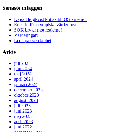
Senaste inläggen
Kajsa Bergkvist kritisk till OS-kriterier.
En strid för olympiska värderingar.
SOK bryter mot reglerna!
Värderingar!
Leda på sven labbet
Arkiv
juli 2024
juni 2024
maj 2024
april 2024
januari 2024
december 2023
oktober 2023
augusti 2023
juli 2023
juni 2023
maj 2023
april 2023
juni 2022