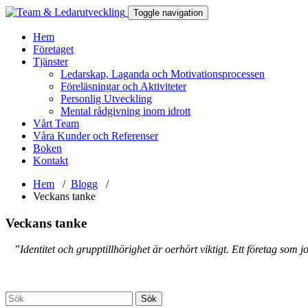
Toggle navigation
Hem
Företaget
Tjänster
Ledarskap, Laganda och Motivationsprocessen
Föreläsningar och Aktiviteter
Personlig Utveckling
Mental rådgivning inom idrott
Vårt Team
Våra Kunder och Referenser
Boken
Kontakt
Hem
/
Blogg
/
Veckans tanke
Veckans tanke
”Identitet och grupptillhörighet är oerhört viktigt. Ett företag som j