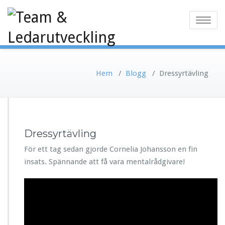
Toggle
navigatio
Hem
/
Blogg
/
Dressyrtävling
Dressyrtävling
För ett tag sedan gjorde Cornelia Johansson en fin
insats. Spännande att få vara mentalrådgivare!