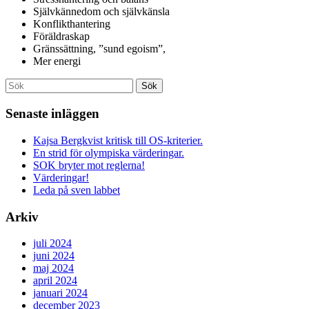
Självkännedom och självkänsla
Konflikthantering
Föräldraskap
Gränssättning, ”sund egoism”,
Mer energi
Senaste inläggen
Kajsa Bergkvist kritisk till OS-kriterier.
En strid för olympiska värderingar.
SOK bryter mot reglerna!
Värderingar!
Leda på sven labbet
Arkiv
juli 2024
juni 2024
maj 2024
april 2024
januari 2024
december 2023